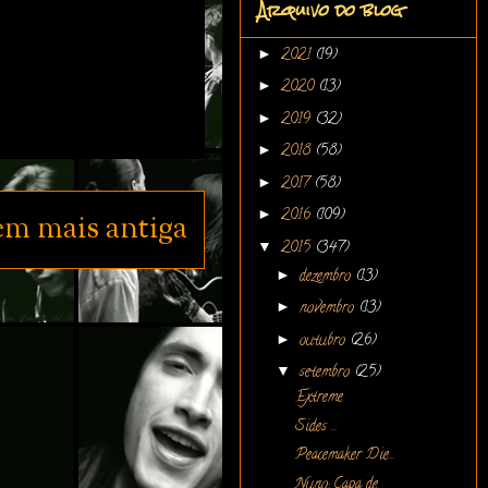
Arquivo do blog
►
2021
(19)
►
2020
(13)
►
2019
(32)
►
2018
(58)
►
2017
(58)
►
2016
(109)
em mais antiga
▼
2015
(347)
►
dezembro
(13)
►
novembro
(13)
►
outubro
(26)
▼
setembro
(25)
Extreme
Sides ...
Peacemaker Die...
Nuno: Capa de