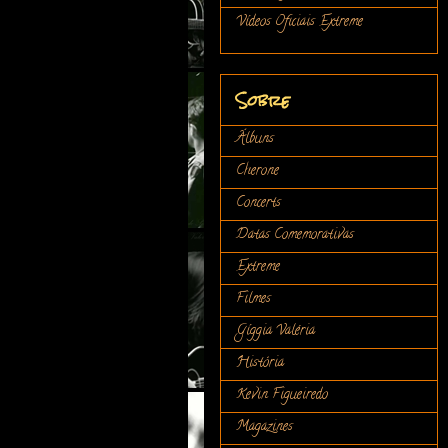
Vídeos Oficiais Extreme
Sobre
Álbuns
Cherone
Concerts
Datas Comemorativas
Extreme
Filmes
Gíggia Valéria
História
Kevin Figueiredo
Magazines