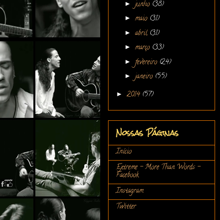
►
junho
(38)
►
maio
(31)
►
abril
(31)
►
março
(33)
►
fevereiro
(24)
►
janeiro
(55)
►
2014
(57)
Nossas Páginas
Início
Extreme - More Than Words -
Facebook
Instagram
Twitter