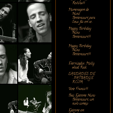
Revista!!!
Homenagem de
Nuno
Bettencourt para
Seus fãs em se...
Happy Birthday
Nuno
Bettencourt!!!
Happy Birthday,
Nuno
Bettencourt!!!
Eternizados...Holly
wood Rock
SAUDADES DE
...PATBADGE
R.COM
Vote Francis!!!
Baú Extreme: Nuno
Bettencourt, um
novo começo
Extreme em