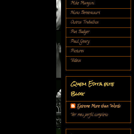
Mike Mangini
Nuno Bettencourt
Outros Trabalhos
Pat Badger
Paul Geary
Pictures
Vídeos
Quem Edita este
Blog
Extreme More than Words
Ver meu perfil completo