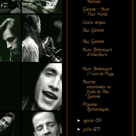
Revistas
Extreme - More
Than Words...
Outros tempos...
Baú Extreme...
Baú Extreme...
Nuno Bettencourt
&Washburn
Nuno Bettencourt:
O Cara da Pizza
Recortes
encontrados no
fundo do Baú
Extreme...
Próximas
Apresentações:
►
agosto
(31)
►
julho
(27)