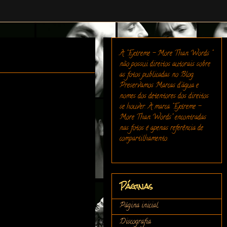
A "Extreme - More Than Words "
não possui direitos autorais sobre
as fotos publicadas no Blog.
Preservamos Marcas d'água e
nomes dos detentores dos direitos
se houver. A marca "Extreme -
More Than Words" encontradas
nas fotos é apenas referência de
compartilhamento.
Páginas
Página inicial
Discografia