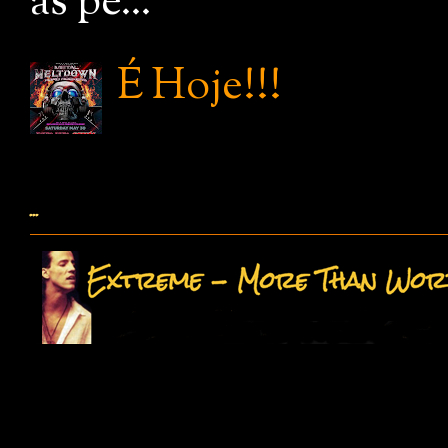
as pe...
É Hoje!!!
...