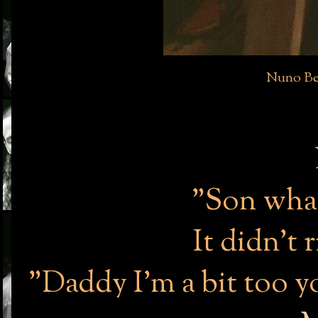
Nuno Bet
"Son what
It didn't 
"Daddy I'm a bit too 