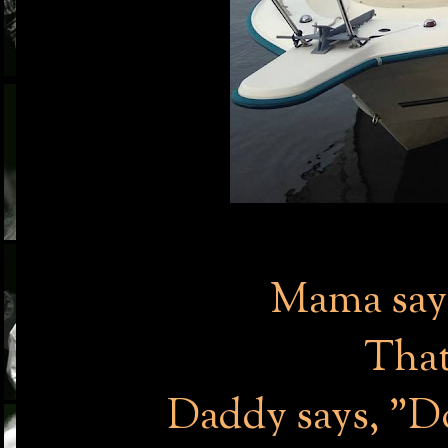
Mama says
That
Daddy says, "Do