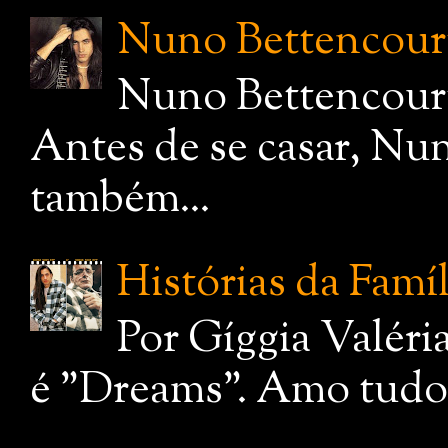
Nuno Bettencourt,
Nuno Bettencourt
Antes de se casar, Nu
também...
Histórias da Famí
Por Gíggia Valéri
é "Dreams". Amo tudo q