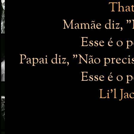
That'
Mamãe diz, 
Esse é o 
Papai diz, "Não prec
Esse é o 
Li'l J