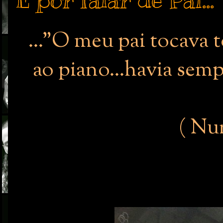
E por falar de Pai...
..."O meu pai tocava 
ao piano...havia sem
( Nu