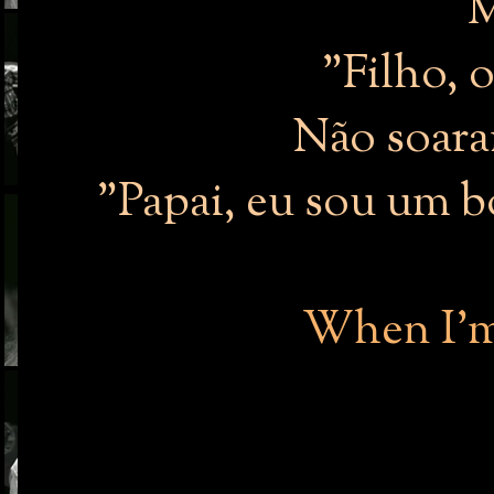
M
"Filho, 
Não soara
"Papai, eu sou um b
When I'm