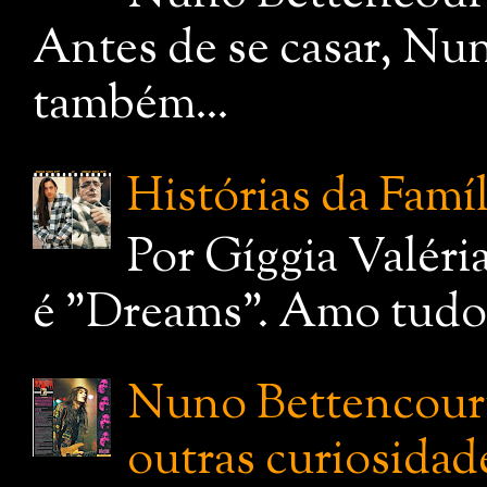
Antes de se casar, Nu
também...
Histórias da Famí
Por Gíggia Valéri
é "Dreams". Amo tudo q
Nuno Bettencourt:
outras curiosidade