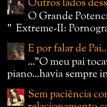
Outros lados dessa
O Grande Potenci
" Extreme-II: Pornograf
E por falar de Pai..
..."O meu pai toc
piano...havia sempre i
Sem paciência com
relacionamento c