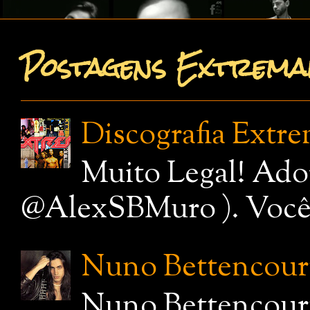
Postagens Extremam
Discografia Extr
Muito Legal! Ado
@AlexSBMuro ). Você de
Nuno Bettencourt,
Nuno Bettencourt