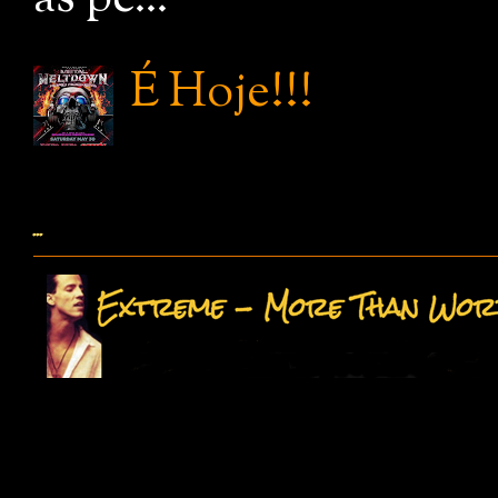
É Hoje!!!
...