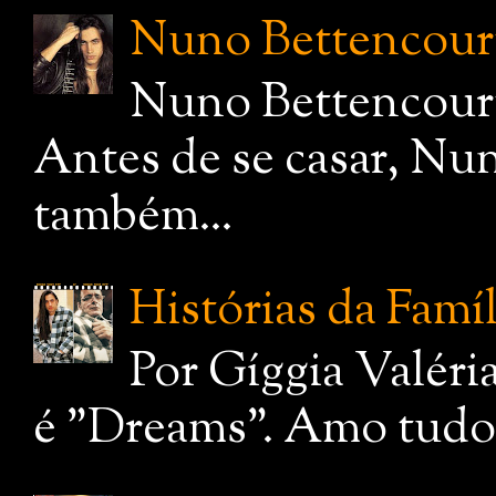
Nuno Bettencourt,
Nuno Bettencourt
Antes de se casar, Nu
também...
Histórias da Famí
Por Gíggia Valéri
é "Dreams". Amo tudo q