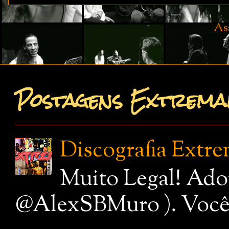
As
Postagens Extremam
Discografia Extr
Muito Legal! Ado
@AlexSBMuro ). Você de