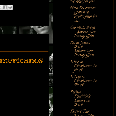
De volta pra casa...
Nuno Bettencourt
expressa seu
carinho pelos fãs
Su...
São Paulo Brasil
- Extreme Tour
Pornograffitti
Rio de Janeiro -
Brasil -
Extreme Tour
Pornograffitti
americanos
E hoje os
Colombianos vão
pirar!!!
E Hoje os
Colombianos vão
Pirar!!!!
Revista
Eletricidade:
Extreme no
Brasil
Extreme Tour
Pornograffitti