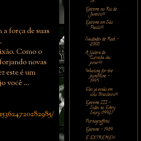
Br...
Extreme no Rio de
Janeiro!!!
Extreme em São
Paulo!!!
 a força de suas
.
Saudades de Rock -
2008
paixão. Como o
A Galera de
Curitiba vai
, forjando novas
pirar!!!!
z este é um
Waiting for the
punchline -
o você ...
1995
Eles já estão em
solo Brasileiro!!!
Extreme III -
Sides to Every
153624720282985/
Story (1992)
Pornograffitti
Extreme - 1989
É EXTREME!!!