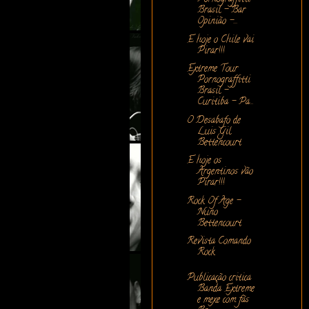
Brasil - Bar
Opinião -...
E hoje o Chile vai
Pirar!!!
Extreme Tour
Pornograffitti
Brasil -
Curitiba - Pa...
O Desabafo de
Luis Gil
Bettencourt
E hoje os
Argentinos vão
Pirar!!!
Rock Of Age -
Nuno
Bettencourt
Revista Comando
Rock
Publicação critica
Banda Extreme
e mexe com fãs