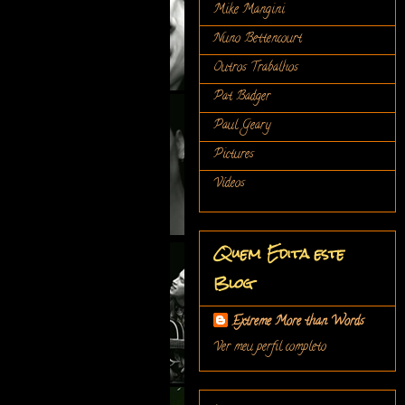
Mike Mangini
Nuno Bettencourt
Outros Trabalhos
Pat Badger
Paul Geary
Pictures
Vídeos
Quem Edita este
Blog
Extreme More than Words
Ver meu perfil completo