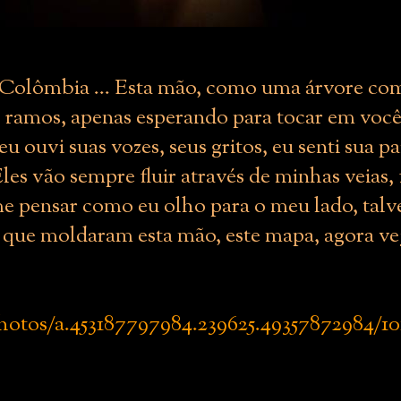
, Colômbia ... Esta mão, como uma árvore com
s ramos, apenas esperando para tocar em você
eu ouvi suas vozes, seus gritos, eu senti sua 
 Eles vão sempre fluir através de minhas veias
e pensar como eu olho para o meu lado, talve
 que moldaram esta mão, este mapa, agora vej
otos/a.453187797984.239625.49357872984/10