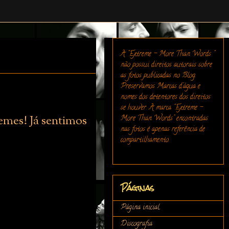
A "Extreme - More Than Words "
não possui direitos autorais sobre
as fotos publicadas no Blog.
Preservamos Marcas d'água e
nomes dos detentores dos direitos
se houver. A marca "Extreme -
emes! Já sentimos
More Than Words" encontradas
nas fotos é apenas referência de
compartilhamento.
Páginas
Página inicial
Discografia