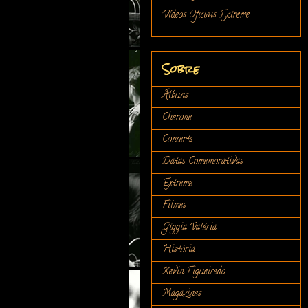
Vídeos Oficiais Extreme
Sobre
Álbuns
Cherone
Concerts
Datas Comemorativas
Extreme
Filmes
Gíggia Valéria
História
Kevin Figueiredo
Magazines