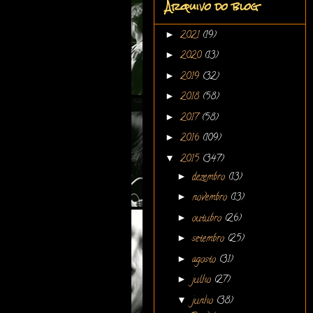
Arquivo do blog
►
2021
(19)
►
2020
(13)
►
2019
(32)
►
2018
(58)
►
2017
(58)
►
2016
(109)
▼
2015
(347)
►
dezembro
(13)
►
novembro
(13)
►
outubro
(26)
►
setembro
(25)
►
agosto
(31)
►
julho
(27)
▼
junho
(38)