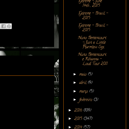
Extreme - June
14th , 2015
Extreme - Brasil -
2015
Extreme - Brasil -
2015
Nuno Bettencourt
- Just a Little
Harmless Sex
Nuno Bettencourt
e Rihanna -
Loud Tour 2011
►
maio
(5)
►
abril
(9)
►
março
(5)
►
fevereiro
(3)
►
2016
(109)
►
2015
(347)
►
2014
(57)