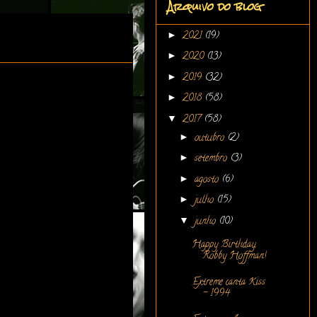
Arquivo do blog
►
2021
(19)
►
2020
(13)
►
2019
(32)
►
2018
(58)
▼
2017
(58)
►
outubro
(2)
►
setembro
(3)
►
agosto
(6)
►
julho
(15)
▼
junho
(10)
Happy Birthday,
Robby Hoffman!
Extreme canta Kiss
- 1994