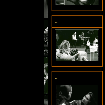
...
...