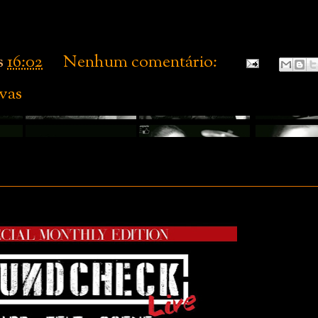
s
16:02
Nenhum comentário:
vas