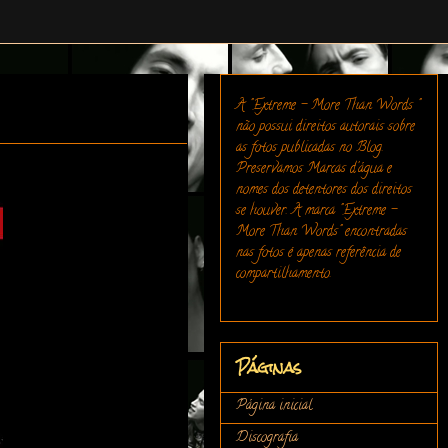
A "Extreme - More Than Words "
não possui direitos autorais sobre
as fotos publicadas no Blog.
Preservamos Marcas d'água e
nomes dos detentores dos direitos
se houver. A marca "Extreme -
More Than Words" encontradas
nas fotos é apenas referência de
compartilhamento.
Páginas
Página inicial
Discografia