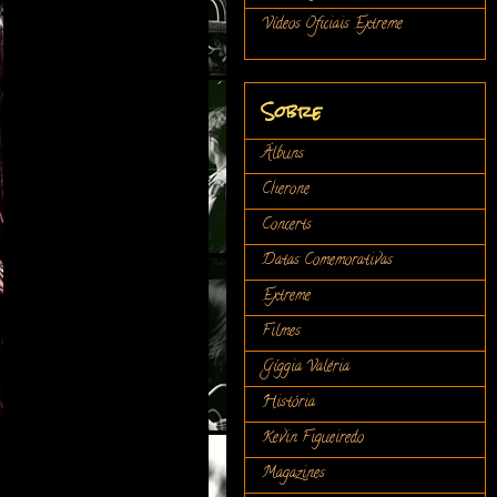
Vídeos Oficiais Extreme
Sobre
Álbuns
Cherone
Concerts
Datas Comemorativas
Extreme
Filmes
Gíggia Valéria
História
Kevin Figueiredo
Magazines