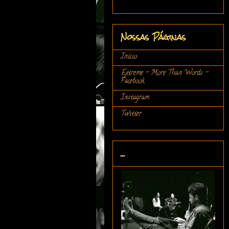
Nossas Páginas
Início
Extreme - More Than Words -
Facebook
Instagram
Twitter
...