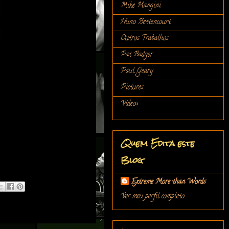
Mike Mangini
Nuno Bettencourt
Outros Trabalhos
Pat Badger
Paul Geary
Pictures
Vídeos
Quem Edita este
Blog
Extreme More than Words
Ver meu perfil completo