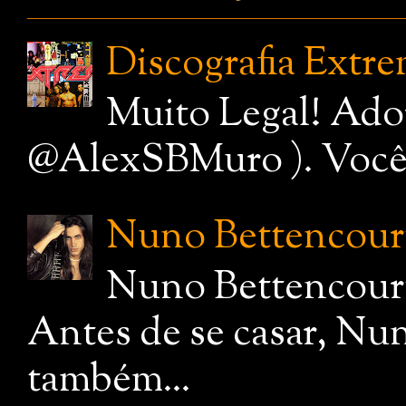
Discografia Extr
Muito Legal! Ado
@AlexSBMuro ). Você de
Nuno Bettencourt,
Nuno Bettencourt
Antes de se casar, Nu
também...