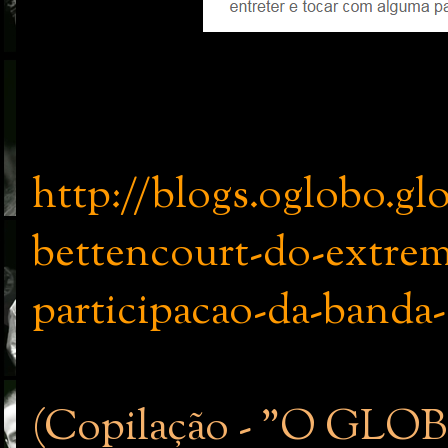
http://blogs.oglobo.g
bettencourt-do-extre
participacao-da-band
(Copilação - "O GLOBO