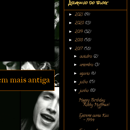
Arquivo do blog
►
2021
(19)
►
2020
(13)
►
2019
(32)
►
2018
(58)
▼
2017
(58)
►
outubro
(2)
►
setembro
(3)
►
agosto
(6)
em mais antiga
►
julho
(15)
▼
junho
(10)
Happy Birthday,
Robby Hoffman!
Extreme canta Kiss
- 1994