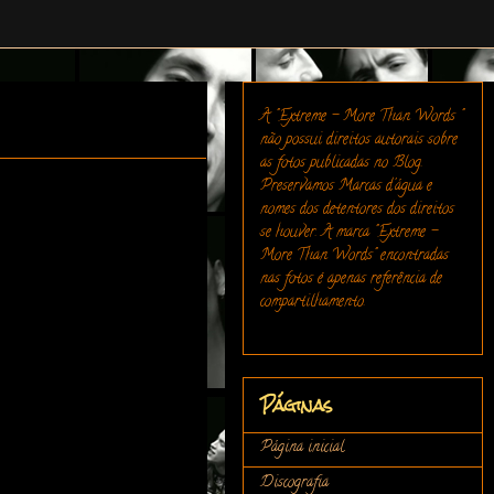
A "Extreme - More Than Words "
não possui direitos autorais sobre
as fotos publicadas no Blog.
Preservamos Marcas d'água e
nomes dos detentores dos direitos
se houver. A marca "Extreme -
More Than Words" encontradas
nas fotos é apenas referência de
compartilhamento.
Páginas
Página inicial
Discografia