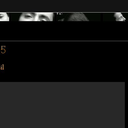
15
il