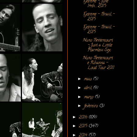
Extreme - June
14th , 2015
Extreme - Brasil -
2015
Extreme - Brasil -
2015
Nuno Bettencourt
- Just a Little
Harmless Sex
Nuno Bettencourt
e Rihanna -
Loud Tour 2011
►
maio
(5)
►
abril
(9)
►
março
(5)
►
fevereiro
(3)
►
2016
(109)
►
2015
(347)
►
2014
(57)