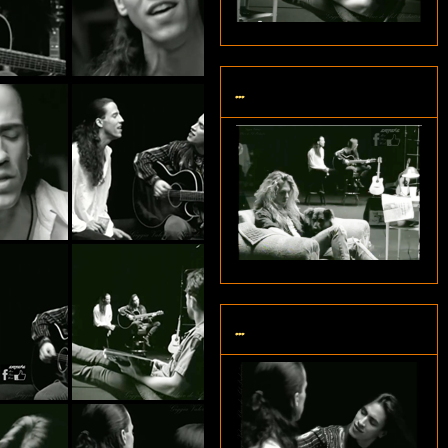
...
...