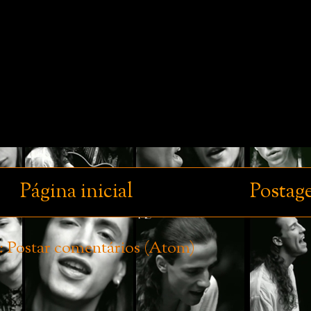
Página inicial
Postag
:
Postar comentários (Atom)