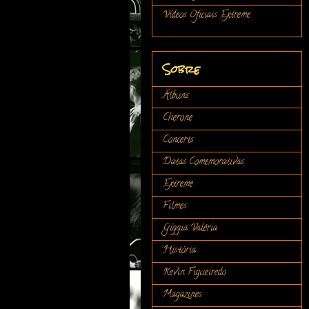
Vídeos Oficiais Extreme
Sobre
Álbuns
Cherone
Concerts
Datas Comemorativas
Extreme
Filmes
Gíggia Valéria
História
Kevin Figueiredo
Magazines