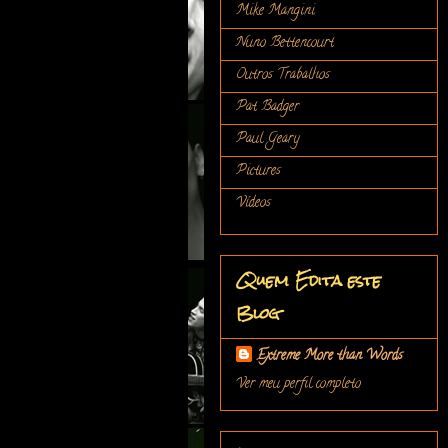
Mike Mangini
Nuno Bettencourt
Outros Trabalhos
Pat Badger
Paul Geary
Pictures
Vídeos
Quem Edita este
Blog
Extreme More than Words
Ver meu perfil completo