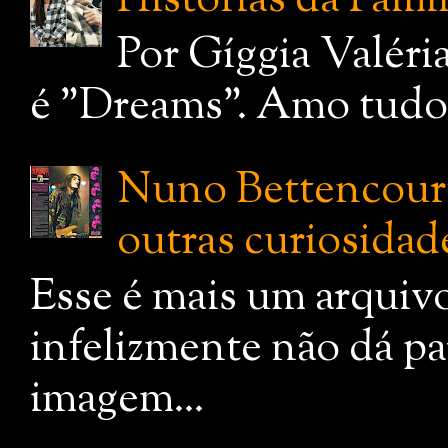
Histórias da Famí
Por Gíggia Valéri
é "Dreams". Amo tudo q
Nuno Bettencourt:
outras curiosidade
Esse é mais um arquiv
infelizmente não dá pa
imagem...