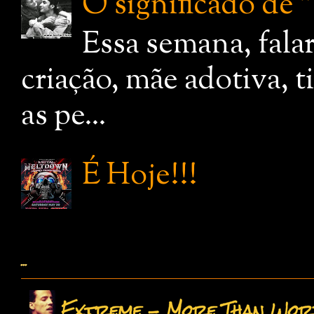
O significado de
Essa semana, fala
criação, mãe adotiva, 
as pe...
É Hoje!!!
...