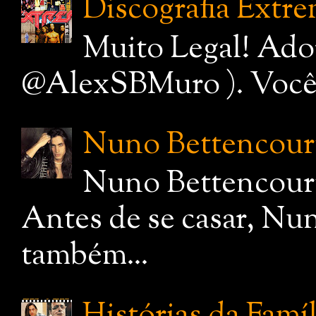
Discografia Extr
Muito Legal! Ado
@AlexSBMuro ). Você de
Nuno Bettencourt,
Nuno Bettencourt
Antes de se casar, Nu
também...