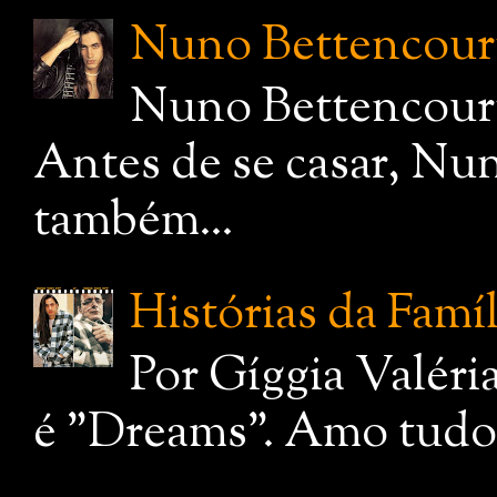
Nuno Bettencourt,
Nuno Bettencourt
Antes de se casar, Nu
também...
Histórias da Famí
Por Gíggia Valéri
é "Dreams". Amo tudo q