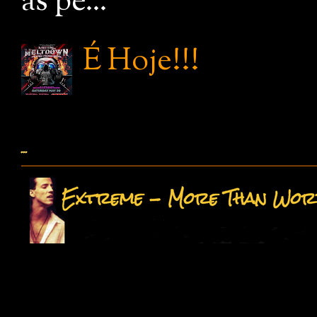
as pe...
É Hoje!!!
...