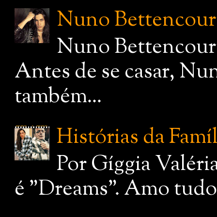
Nuno Bettencourt,
Nuno Bettencourt
Antes de se casar, Nu
também...
Histórias da Famí
Por Gíggia Valéri
é "Dreams". Amo tudo q