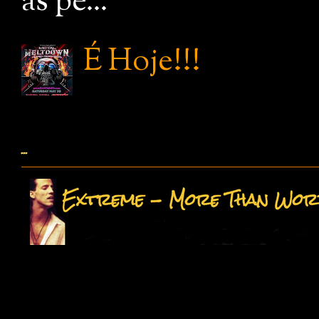
as pe...
É Hoje!!!
...