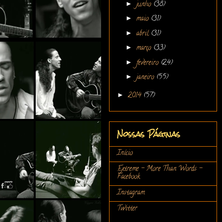
►
junho
(38)
►
maio
(31)
►
abril
(31)
►
março
(33)
►
fevereiro
(24)
►
janeiro
(55)
►
2014
(57)
Nossas Páginas
Início
Extreme - More Than Words -
Facebook
Instagram
Twitter