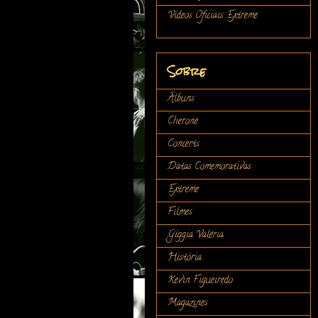
Vídeos Oficiais Extreme
Sobre
Álbuns
Cherone
Concerts
Datas Comemorativas
Extreme
Filmes
Gíggia Valéria
História
Kevin Figueiredo
Magazines