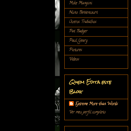
Mike Mangini
Nuno Bettencourt
Outros Trabalhos
Pat Badger
Paul Geary
Pictures
Vídeos
Quem Edita este
Blog
Extreme More than Words
Ver meu perfil completo