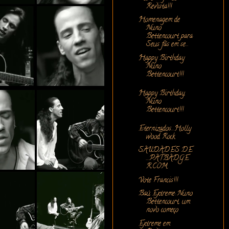
Revista!!!
Homenagem de
Nuno
Bettencourt para
Seus fãs em se...
Happy Birthday
Nuno
Bettencourt!!!
Happy Birthday,
Nuno
Bettencourt!!!
Eternizados...Holly
wood Rock
SAUDADES DE
...PATBADGE
R.COM
Vote Francis!!!
Baú Extreme: Nuno
Bettencourt, um
novo começo
Extreme em