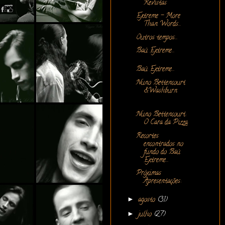
Revistas
Extreme - More
Than Words...
Outros tempos...
Baú Extreme...
Baú Extreme...
Nuno Bettencourt
&Washburn
Nuno Bettencourt:
O Cara da Pizza
Recortes
encontrados no
fundo do Baú
Extreme...
Próximas
Apresentações:
►
agosto
(31)
►
julho
(27)