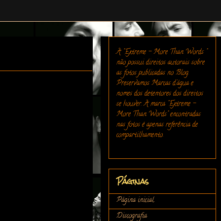
A "Extreme - More Than Words "
não possui direitos autorais sobre
as fotos publicadas no Blog.
Preservamos Marcas d'água e
nomes dos detentores dos direitos
se houver. A marca "Extreme -
More Than Words" encontradas
nas fotos é apenas referência de
compartilhamento.
Páginas
Página inicial
Discografia