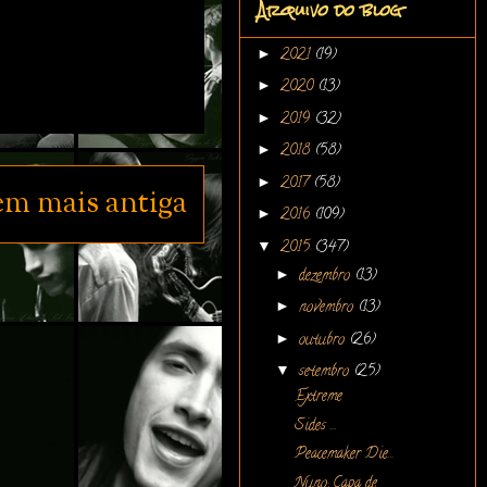
Arquivo do blog
►
2021
(19)
►
2020
(13)
►
2019
(32)
►
2018
(58)
►
2017
(58)
em mais antiga
►
2016
(109)
▼
2015
(347)
►
dezembro
(13)
►
novembro
(13)
►
outubro
(26)
▼
setembro
(25)
Extreme
Sides ...
Peacemaker Die...
Nuno: Capa de