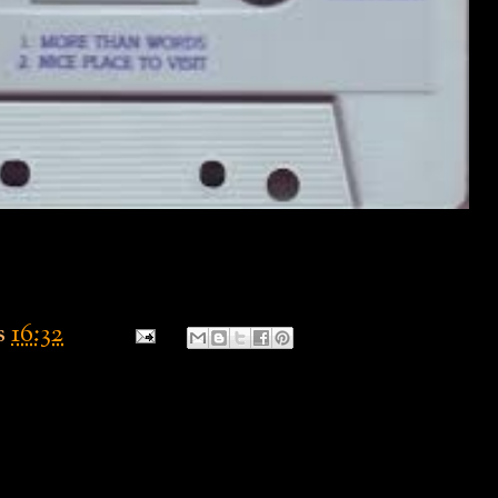
s
16:32