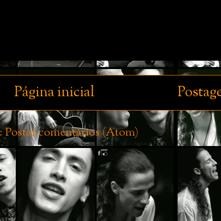
Página inicial
Postag
:
Postar comentários (Atom)