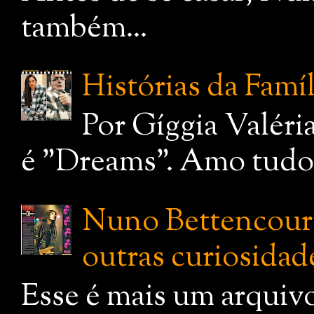
também...
Histórias da Famí
Por Gíggia Valéri
é "Dreams". Amo tudo q
Nuno Bettencourt:
outras curiosidade
Esse é mais um arquiv