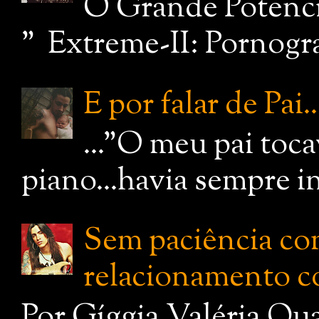
O Grande Potenci
" Extreme-II: Pornograf
E por falar de Pai..
..."O meu pai toc
piano...havia sempre i
Sem paciência com
relacionamento c
Por Gíggia Valéria Qua