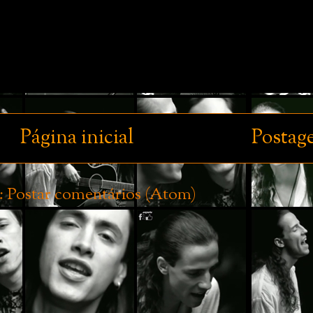
Página inicial
Postag
:
Postar comentários (Atom)