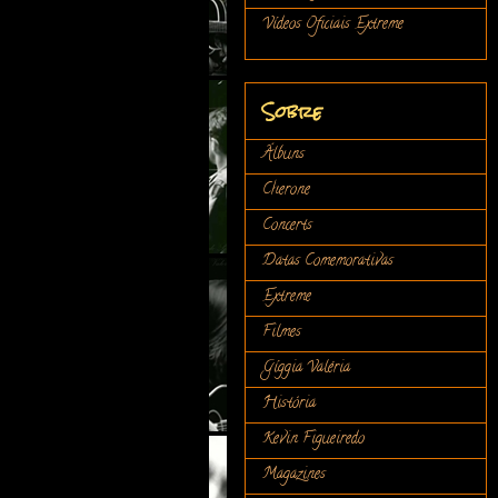
Vídeos Oficiais Extreme
Sobre
Álbuns
Cherone
Concerts
Datas Comemorativas
Extreme
Filmes
Gíggia Valéria
História
Kevin Figueiredo
Magazines