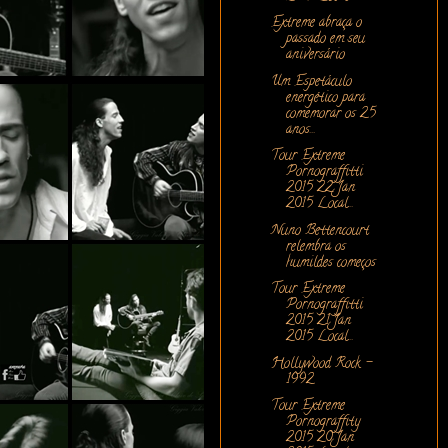
Extreme abraça o
passado em seu
aniversário
Um Espetáculo
energético para
comemorar os 25
anos...
Tour Extreme
Pornograffitti
2015 22 Jan
2015 Local...
Nuno Bettencourt
relembra os
humildes começos
Tour Extreme
Pornograffitti
2015 21 Jan
2015 Local...
Hollywood Rock -
1992
Tour Extreme
Pornograffity
2015 20 Jan