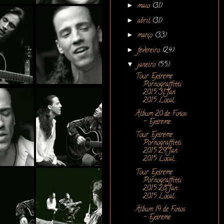
►
maio
(31)
►
abril
(31)
►
março
(33)
►
fevereiro
(24)
▼
janeiro
(55)
Tour Extreme
Pornograffitti
2015 31 Jan
2015 Local...
Álbum 20 de Fotos
- Extreme
Tour Extreme
Pornograffitti
2015 29 Jan
2015 Local...
Tour Extreme
Pornograffitti
2015 28 Jan
2015 Local...
Álbum 19 de Fotos
- Extreme