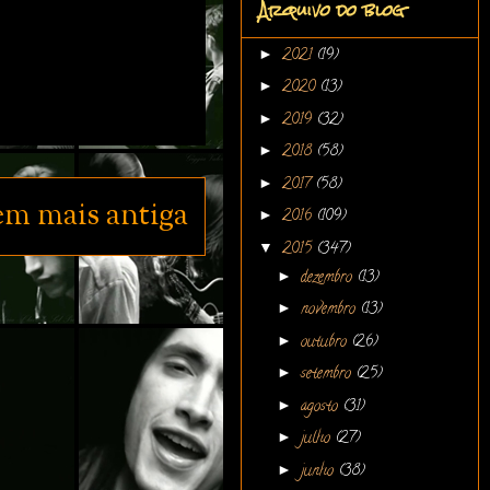
Arquivo do blog
►
2021
(19)
►
2020
(13)
►
2019
(32)
►
2018
(58)
►
2017
(58)
em mais antiga
►
2016
(109)
▼
2015
(347)
►
dezembro
(13)
►
novembro
(13)
►
outubro
(26)
►
setembro
(25)
►
agosto
(31)
►
julho
(27)
►
junho
(38)