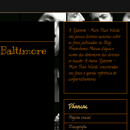
A "Extreme - More Than Words "
não possui direitos autorais sobre
as fotos publicadas no Blog.
"Baltimore
Preservamos Marcas d'água e
nomes dos detentores dos direitos
se houver. A marca "Extreme -
More Than Words" encontradas
nas fotos é apenas referência de
compartilhamento.
Páginas
Página inicial
Discografia