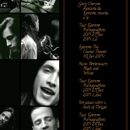
Gary Cherone,
vocalista da
Extreme, recorda
o le...
Tour Extreme
Pornograffitti
2015 27 Jan
2015 Lo...
Extreme The
Chance Theater
(18 Jan 2015)
Nuno Bettencourt:
Black and
White
Tour Extreme
Pornograffitti
2015 25 Jan
2015 Local...
Um pouco sobre o
novo cd Deluxe
Tour Extreme
Pornograffitti
2015 24 Jan
2015 Local...