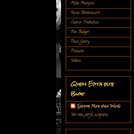
Mike Mangini
Nuno Bettencourt
Outros Trabalhos
Pat Badger
Paul Geary
Pictures
Vídeos
Quem Edita este
Blog
Extreme More than Words
Ver meu perfil completo