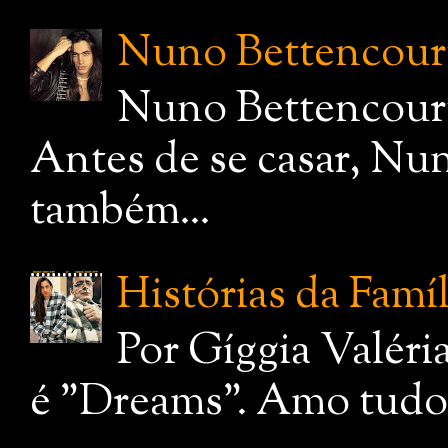
Nuno Bettencourt,
Nuno Bettencourt
Antes de se casar, Nu
também...
Histórias da Famí
Por Gíggia Valéri
é "Dreams". Amo tudo q