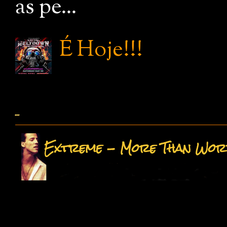
as pe...
É Hoje!!!
...