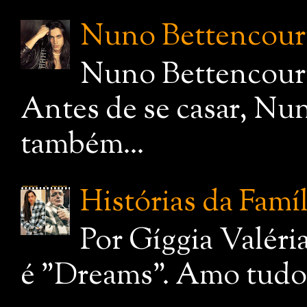
Nuno Bettencourt,
Nuno Bettencourt
Antes de se casar, Nu
também...
Histórias da Famí
Por Gíggia Valéri
é "Dreams". Amo tudo q