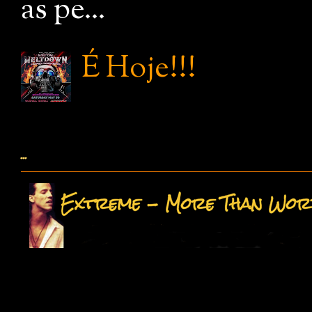
as pe...
É Hoje!!!
...