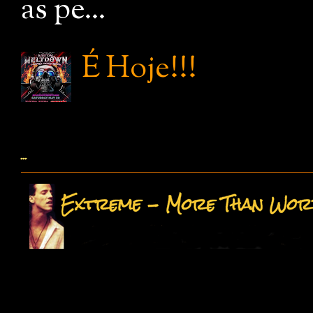
as pe...
É Hoje!!!
...