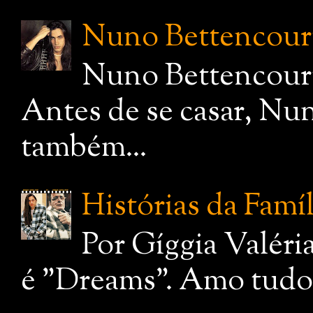
Nuno Bettencourt,
Nuno Bettencourt
Antes de se casar, Nu
também...
Histórias da Famí
Por Gíggia Valéri
é "Dreams". Amo tudo q