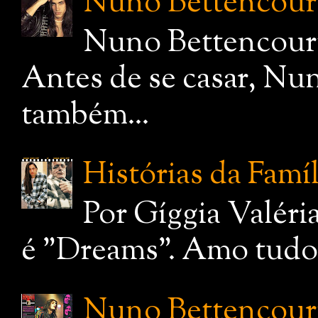
Nuno Bettencourt,
Nuno Bettencourt
Antes de se casar, Nu
também...
Histórias da Famí
Por Gíggia Valéri
é "Dreams". Amo tudo q
Nuno Bettencourt: