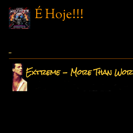
É Hoje!!!
...