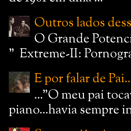
Outros lados dessa
O Grande Potenci
" Extreme-II: Pornograf
E por falar de Pai..
..."O meu pai toc
piano...havia sempre i