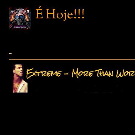
É Hoje!!!
...