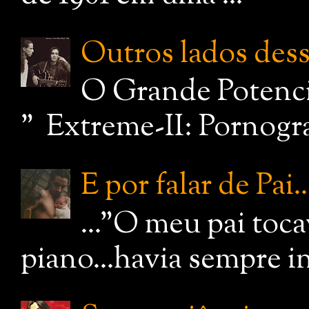
Outros lados dessa
O Grande Potenci
" Extreme-II: Pornograf
E por falar de Pai..
..."O meu pai toc
piano...havia sempre i