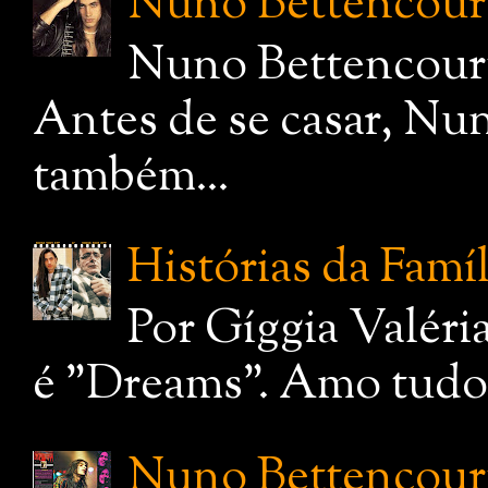
Nuno Bettencourt,
Nuno Bettencourt
Antes de se casar, Nu
também...
Histórias da Famí
Por Gíggia Valéri
é "Dreams". Amo tudo q
Nuno Bettencourt: