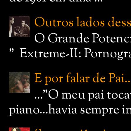
Outros lados dessa
O Grande Potenci
" Extreme-II: Pornograf
E por falar de Pai..
..."O meu pai toc
piano...havia sempre i