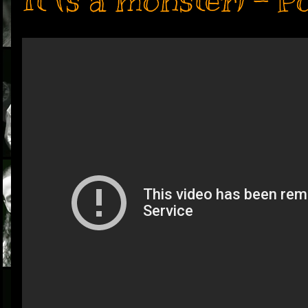
It ('s a monster) - P