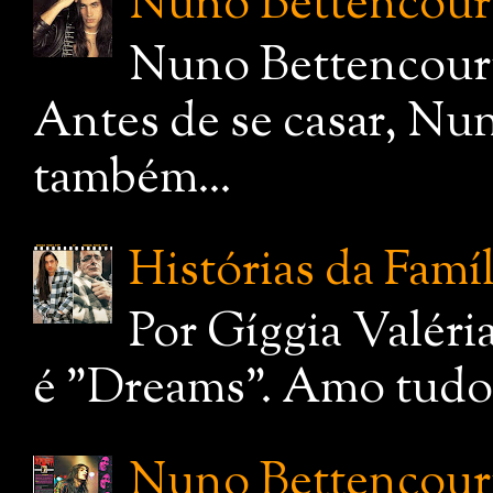
Nuno Bettencourt,
Nuno Bettencourt
Antes de se casar, Nu
também...
Histórias da Famí
Por Gíggia Valéri
é "Dreams". Amo tudo q
Nuno Bettencourt: