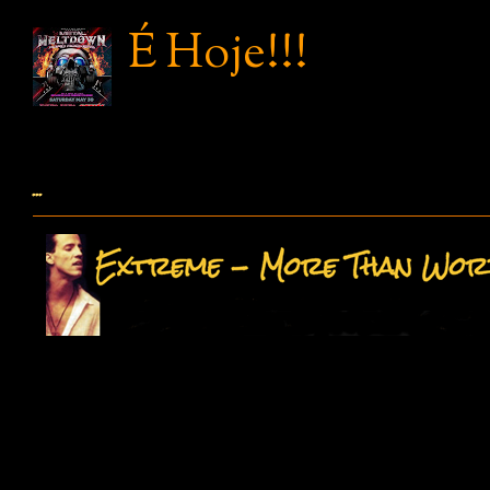
É Hoje!!!
...