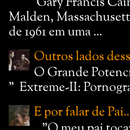
Gary Francis Cai
Malden, Massachusetts
de 1961 em uma ...
Outros lados dessa
O Grande Potenci
" Extreme-II: Pornograf
E por falar de Pai..
..."O meu pai toc