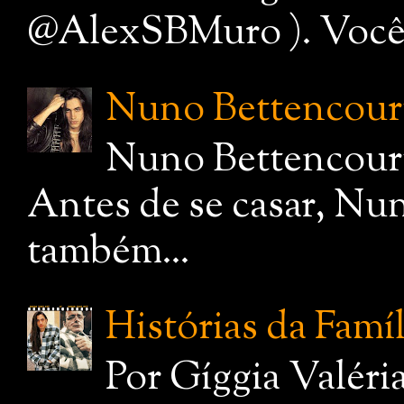
@AlexSBMuro ). Você de
Nuno Bettencourt,
Nuno Bettencourt
Antes de se casar, Nu
também...
Histórias da Famí
Por Gíggia Valéri