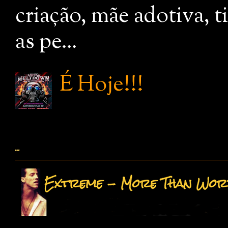
criação, mãe adotiva, 
as pe...
É Hoje!!!
...