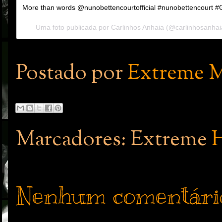
More than words @nunobettencourtofficial #nunobettencourt #Gu
Uma foto publicada por Carlinhos Anhaia (@carlinhosanha
Postado por
Extreme M
Marcadores: Extreme
H
Nenhum comentári