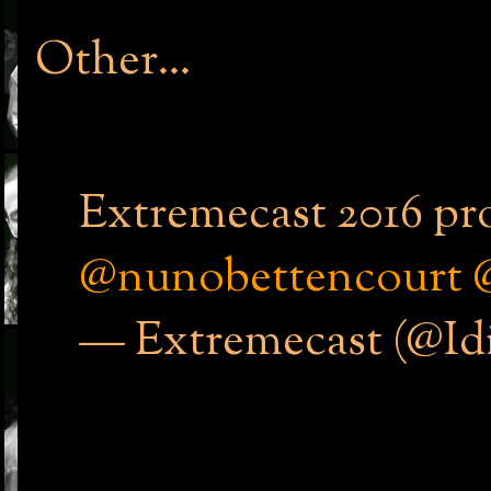
Other...
Extremecast 2016 p
@nunobettencourt
— Extremecast (@Id