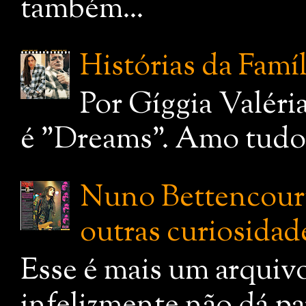
também...
Histórias da Famí
Por Gíggia Valéri
é "Dreams". Amo tudo q
Nuno Bettencourt:
outras curiosidade
Esse é mais um arquiv