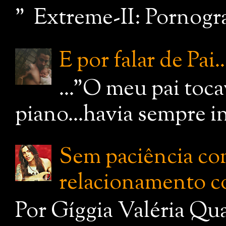
" Extreme-II: Pornograf
E por falar de Pai..
..."O meu pai toc
piano...havia sempre i
Sem paciência com
relacionamento c
Por Gíggia Valéria Qua