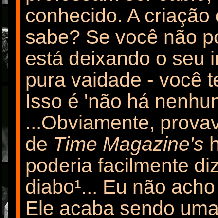
conhecido. A criação
sabe? Se você não po
está deixando o seu i
pura vaidade - você 
Isso é 'não há nenhu
...Obviamente, prova
de
Time Magazine's
h
poderia facilmente di
diabo¹... Eu não ach
Ele acaba sendo uma 