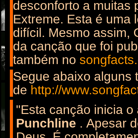
desconforto a muitas
Extreme. Esta é uma le
difícil. Mesmo assim,
da canção que foi pub
também no
songfacts
Segue abaixo alguns t
de
http://www.songfac
"Esta canção inicia 
Punchline
.
Apesar do
Deus.
É completamen