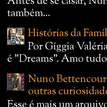
Antes de se casar, Nu
também...
Histórias da Famí
Por Gíggia Valéri
é "Dreams". Amo tudo q
Nuno Bettencourt:
outras curiosidade
Esse é mais um arquiv