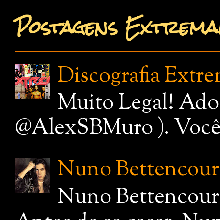
Postagens Extremam
Discografia Extr
Muito Legal! Ado
@AlexSBMuro ). Você de
Nuno Bettencourt,
Nuno Bettencourt