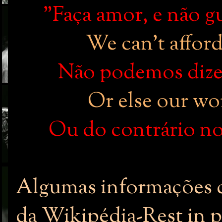
"Faça amor, e não g
We can't afford
Não podemos dizer
Or else our wor
Ou do contrário n
Algumas informações c
da Wikipédia-Rest in 