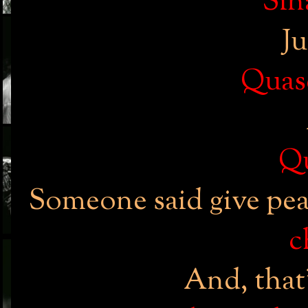
Sin
Ju
Quase
Qu
Someone said give pe
c
And, that'