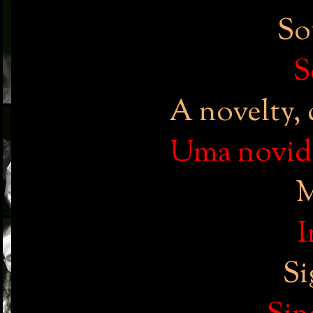
So
S
A novelty, 
Uma novida
M
I
Si