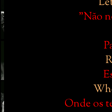
Le
"Não no
Pa
R
E
Wher
Onde os t