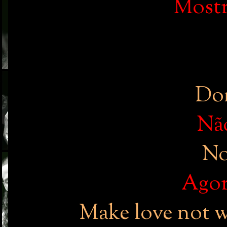
Mostr
Don
Nã
No
Agor
Make love not w