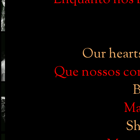
Enquanto nós 
Our hearts
Que nossos cor
B
Ma
Sh