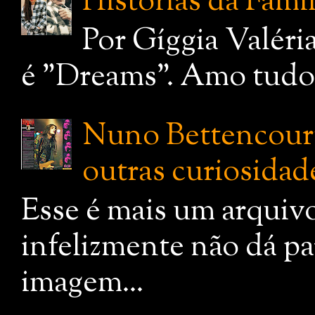
Histórias da Famí
Por Gíggia Valéri
é "Dreams". Amo tudo q
Nuno Bettencourt:
outras curiosidade
Esse é mais um arquiv
infelizmente não dá pa
imagem...