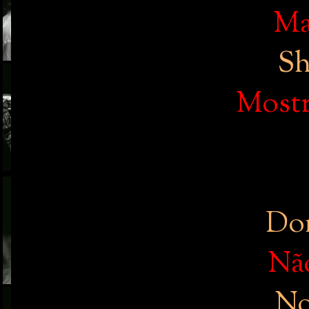
Ma
Sh
Mostr
Don
Nã
No