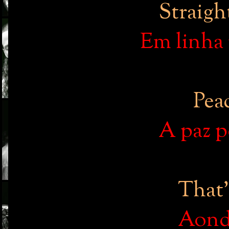
Straigh
Em linha 
Pea
A paz p
That'
Aond