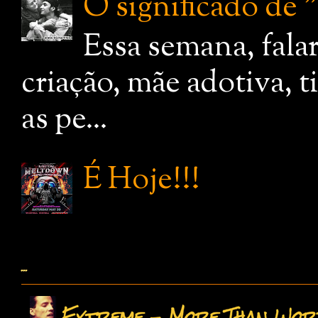
O significado de
Essa semana, fala
criação, mãe adotiva, 
as pe...
É Hoje!!!
...