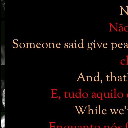
N
Não
Someone said give pe
c
And, that'
E, tudo aquilo
While we'r