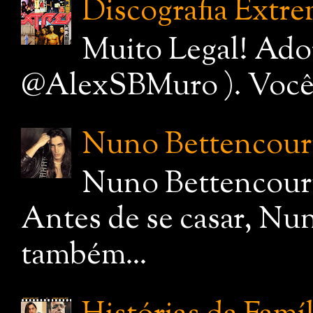
Discografia Extr
Muito Legal! Ado
@AlexSBMuro ). Você de
Nuno Bettencourt,
Nuno Bettencourt
Antes de se casar, Nu
também...