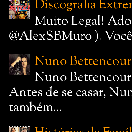
Discografia Extr
Muito Legal! Ado
@AlexSBMuro ). Você de
Nuno Bettencourt,
Nuno Bettencourt
Antes de se casar, Nu
também...