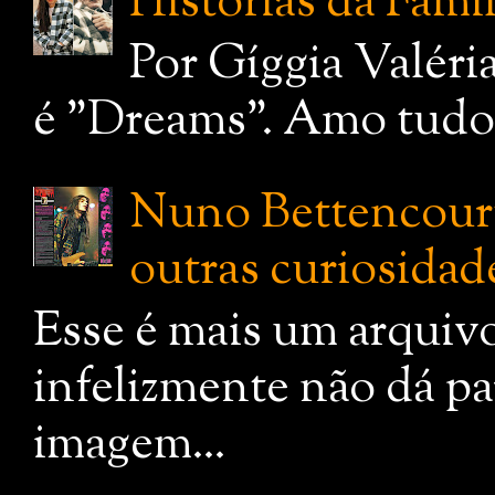
Histórias da Famí
Por Gíggia Valéri
é "Dreams". Amo tudo q
Nuno Bettencourt:
outras curiosidade
Esse é mais um arquiv
infelizmente não dá pa
imagem...