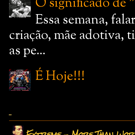
O significado de
Essa semana, fala
criação, mãe adotiva, 
as pe...
É Hoje!!!
...