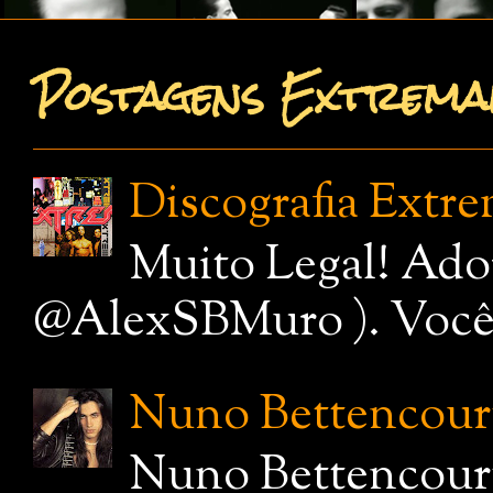
Postagens Extremam
Discografia Extr
Muito Legal! Ado
@AlexSBMuro ). Você de
Nuno Bettencourt,
Nuno Bettencourt