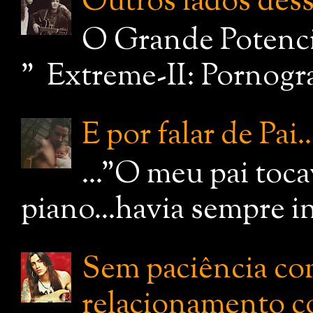
Outros lados dessa
O Grande Potenci
" Extreme-II: Pornograf
E por falar de Pai..
..."O meu pai toc
piano...havia sempre i
Sem paciência com
relacionamento c