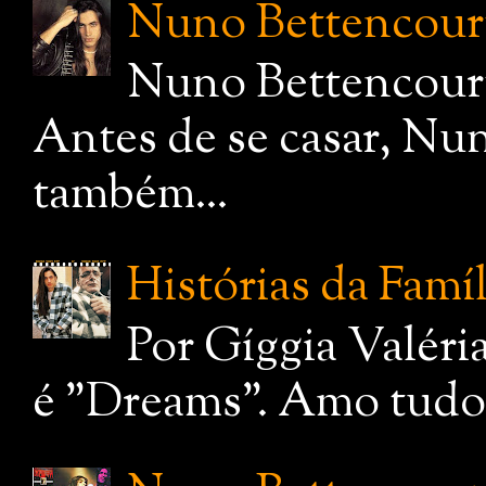
Nuno Bettencourt,
Nuno Bettencourt
Antes de se casar, Nu
também...
Histórias da Famí
Por Gíggia Valéri
é "Dreams". Amo tudo q