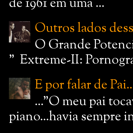
de 1961 em uma ...
Outros lados dessa
O Grande Potenci
" Extreme-II: Pornograf
E por falar de Pai..
..."O meu pai toc
piano...havia sempre i