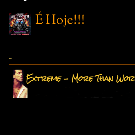
É Hoje!!!
...