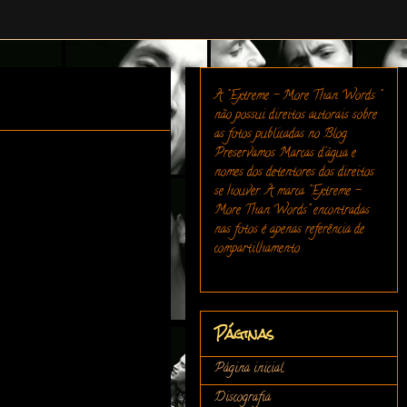
A "Extreme - More Than Words "
não possui direitos autorais sobre
as fotos publicadas no Blog.
Preservamos Marcas d'água e
nomes dos detentores dos direitos
se houver. A marca "Extreme -
More Than Words" encontradas
nas fotos é apenas referência de
compartilhamento.
Páginas
Página inicial
Discografia