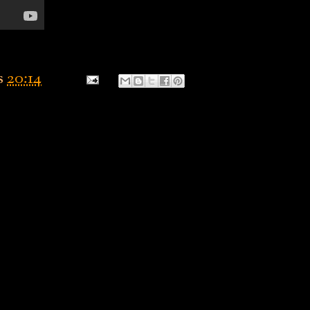
s
20:14