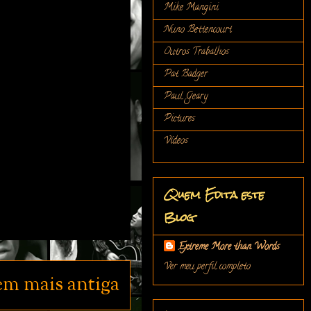
Mike Mangini
Nuno Bettencourt
Outros Trabalhos
Pat Badger
Paul Geary
Pictures
Vídeos
Quem Edita este
Blog
Extreme More than Words
Ver meu perfil completo
em mais antiga