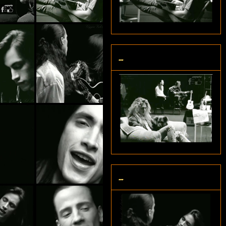
...
...