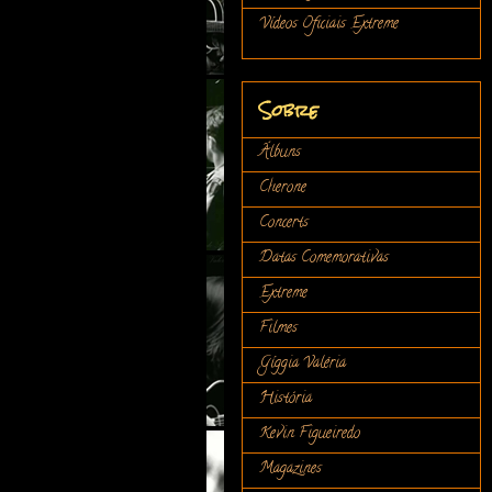
Vídeos Oficiais Extreme
Sobre
Álbuns
Cherone
Concerts
Datas Comemorativas
Extreme
Filmes
Gíggia Valéria
História
Kevin Figueiredo
Magazines