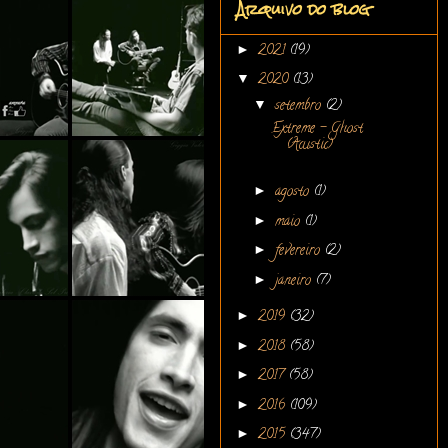
Arquivo do blog
►
2021
(19)
▼
2020
(13)
▼
setembro
(2)
Extreme - Ghost
(Acustic)
►
agosto
(1)
►
maio
(1)
►
fevereiro
(2)
►
janeiro
(7)
►
2019
(32)
►
2018
(58)
►
2017
(58)
►
2016
(109)
►
2015
(347)