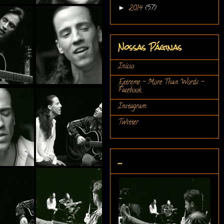
►
2014
(57)
Nossas Páginas
Início
Extreme - More Than Words -
Facebook
Instagram
Twitter
...