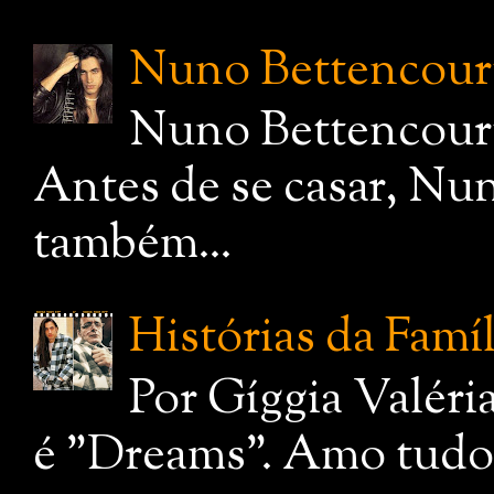
Nuno Bettencourt,
Nuno Bettencourt
Antes de se casar, Nu
também...
Histórias da Famí
Por Gíggia Valéri
é "Dreams". Amo tudo q