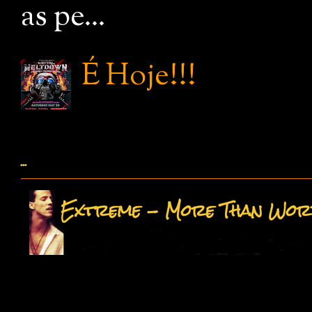
as pe...
É Hoje!!!
...