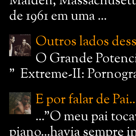
Malden, Massachusetts
de 1961 em uma ...
Outros lados dessa
O Grande Potenci
" Extreme-II: Pornograf
E por falar de Pai..
..."O meu pai toc
piano...havia sempre i