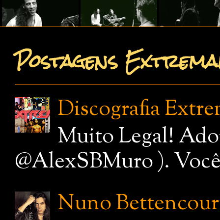
Postagens Extremam
Discografia Extr
Muito Legal! Ado
@AlexSBMuro ). Você de
Nuno Bettencourt,