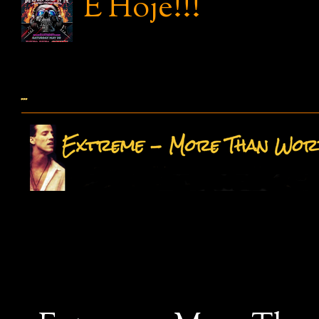
É Hoje!!!
...