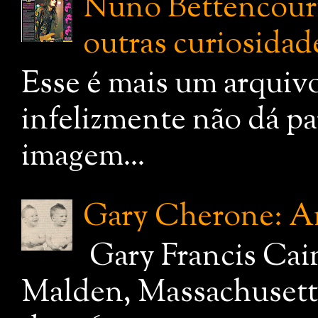
Nuno Bettencourt:
outras curiosidade
Esse é mais um arquiv
infelizmente não dá pa
imagem...
Gary Cherone: A
Gary Francis Cai
Malden, Massachusetts