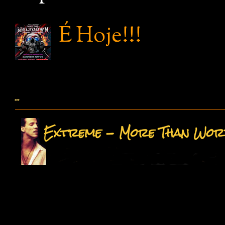
É Hoje!!!
...