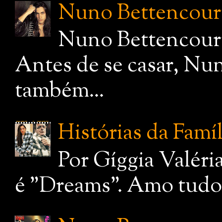
Nuno Bettencourt,
Nuno Bettencourt
Antes de se casar, Nu
também...
Histórias da Famí
Por Gíggia Valéri
é "Dreams". Amo tudo q