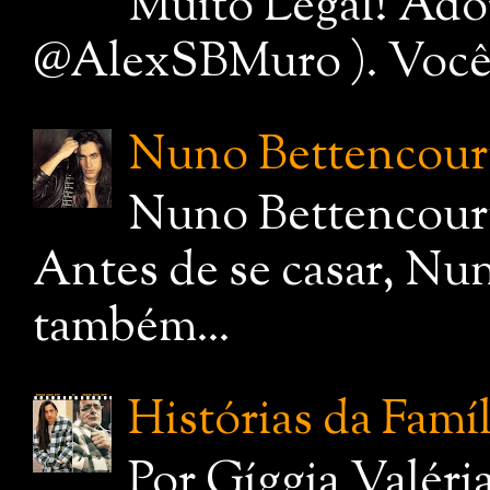
Muito Legal! Ado
@AlexSBMuro ). Você de
Nuno Bettencourt,
Nuno Bettencourt
Antes de se casar, Nu
também...
Histórias da Famí
Por Gíggia Valéri