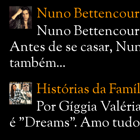
Nuno Bettencourt,
Nuno Bettencourt
Antes de se casar, Nu
também...
Histórias da Famí
Por Gíggia Valéri
é "Dreams". Amo tudo q