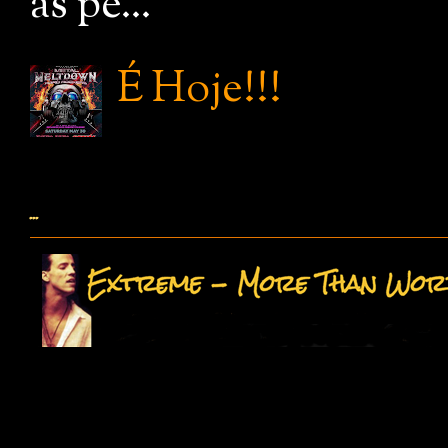
as pe...
É Hoje!!!
...